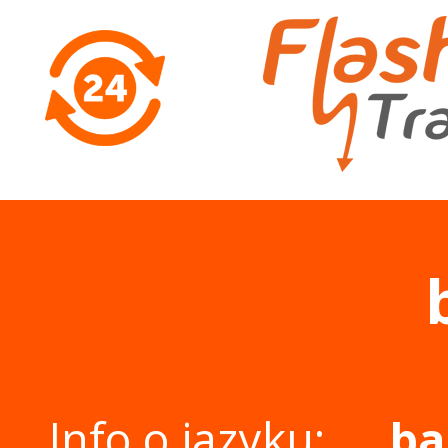
Info o jazyku:
ba