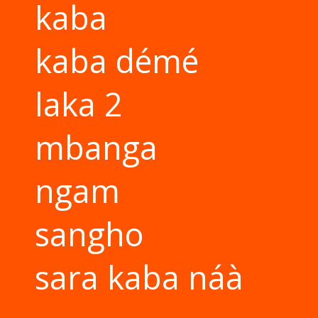
kaba
kaba démé
laka 2
mbanga
ngam
sangho
sara kaba náà