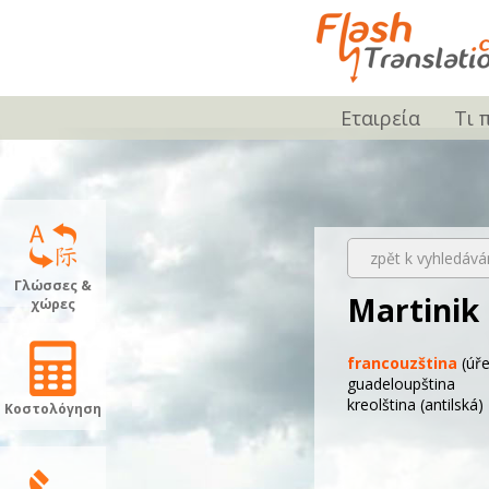
Εταιρεία
Τι 
zpět k vyhledává
Γλώσσες &
Martinik
χώρες
francouzština
(úře
guadeloupština
kreolština
(antilská)
Κοστολόγηση