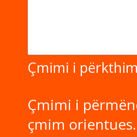
Çmimi i përkthimi
Çmimi i përmën
çmim orientues.