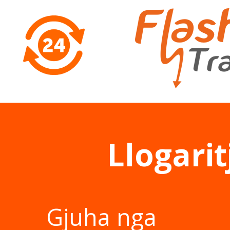
Llogarit
Gjuha nga